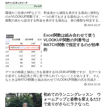
職場やご自身のHPなどで、料金表から値段を表示する場合に便利な
のがVLOOKUP関数です。一つの表でおさまる場合はいいのですが、
複数の表から該当する料金を表示する場合は、表の種類を特定する作
業が必要になります。その際に便利なのがINDIRE...
2014.10.27
Excel関数は組み合わせて使う
Excel
VLOOKUP関数の列番号は
MATCH関数で指定するのが効率
的
データの検索と抽出に力を発揮するVLOOKUP関数ですが、元データ
が必ずしも転記先と同じ形で作られていないことがあります。 そん
なときはMATCH関数と組み合わせてVLOOKUP関数の式を完成させ
て効率よくデータを抽出しましょう。 Exce...
2014.10.15
初めてのランニングレッスン ウ
running
ォームアップと姿勢を変えるだけ
で走りがさらにラクなった