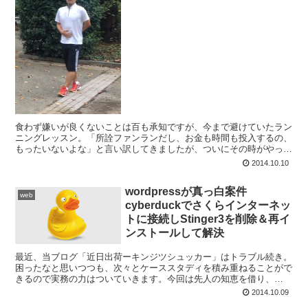
食わず嫌いが良くないことは百も承知ですが、今まで避けていたラン
ニングレッスン。「所詮ファンランだし、お金も時間も投入するの、
もったいないよな」と言い訳してきましたが、ついにその時がやって
きました。 きっかけはランの後の疲労 これまで継続して...
2014.10.10
wordpressが真っ白案件
web
cyberduckでさくらインターネッ
トに接続しStinger3を削除＆再イ
ンストールして解決
最近、当ブログ「近日出荷ーキンジツシュッカー」はトラブル続き。
困ったなと思いつつも、次々とケーススタディを積み重ねることがで
きるので実務の力はついていきます。今回は先人の知恵を借り、
wordpressのテーマを削除して復旧することになりまし...
2014.10.09