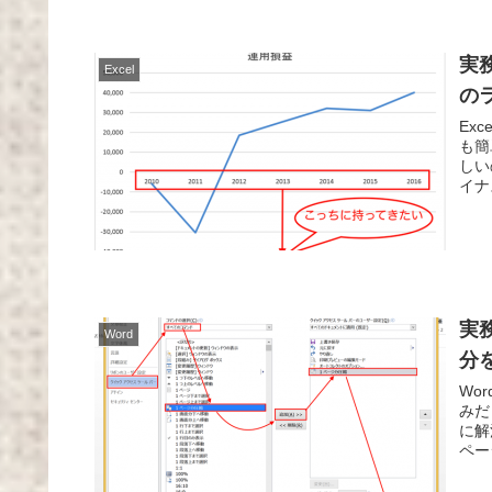
実
Excel
の
Ex
も簡
しい
イナ
実
Word
分
Wo
みだ
に解
ペー