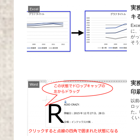
実
Excel
キ
Ex
に、
がっ
そう
実
Word
印
以前
ロッ
た。
くい