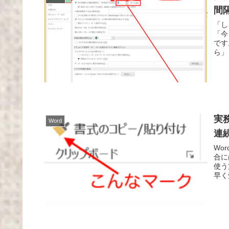
間
「し
「今
です
ら」
実
Word
連
Wo
合に
使う
早く