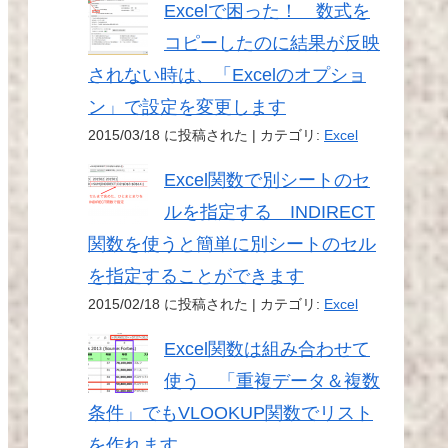
Excelで困った！ 数式を
コピーしたのに結果が反映
されない時は、「Excelのオプショ
ン」で設定を変更します
2015/03/18 に投稿された
|
カテゴリ:
Excel
Excel関数で別シートのセ
ルを指定する INDIRECT
関数を使うと簡単に別シートのセル
を指定することができます
2015/02/18 に投稿された
|
カテゴリ:
Excel
Excel関数は組み合わせて
使う 「重複データ＆複数
条件」でもVLOOKUP関数でリスト
を作れます