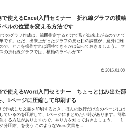
務で使えるExcel入門セミナー 折れ線グラフの横軸
ラベルの位置を変える方法です
celでのグラフ作成は、範囲指定するだけで形が出来上がるのでとて
単です。ただ、出来上がったグラフの見た目の調整が、意外に難
ので、どこを操作すれば調整できるかは知っておきましょう。 マ
スの折れ線グラフでは、横軸のラベルが”0”...
2016.01.08
務で使えるWord入門セミナー ちょっとはみ出た部
を、1ページに圧縮して印刷する
rdで作成した文書を印刷するとき、ほんの数行だけ次のページには
しているのを圧縮して、1ページにまとめたい時があります。簡単
決する方法がありますので、やり方を知っておきましょう。 「1
ジ分圧縮」を使う このようなWord文書を...