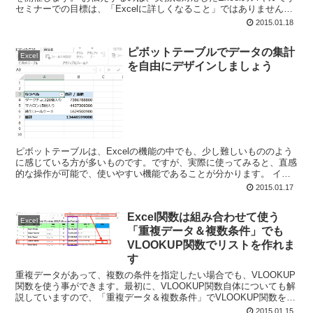
セミナーでの目標は、「Excelに詳しくなること」ではありません。
”実務で使える”Excelのスキルを...
2015.01.18
ピボットテーブルでデータの集計
Excel
を自由にデザインしましょう
ピボットテーブルは、Excelの機能の中でも、少し難しいもののよう
に感じている方が多いものです。ですが、実際に使ってみると、直感
的な操作が可能で、使いやすい機能であることが分かります。 イメ
ージに惑わされずに思い切って使ってみましょう。 ピ...
2015.01.17
Excel関数は組み合わせて使う
Excel
「重複データ＆複数条件」でも
VLOOKUP関数でリストを作れま
す
重複データがあって、複数の条件を指定したい場合でも、VLOOKUP
関数を使う事ができます。最初に、VLOOKUP関数自体についても解
説していますので、「重複データ＆複数条件」でVLOOKUP関数を使
う方法を早く知りたい方については、「２．デ...
2015.01.15