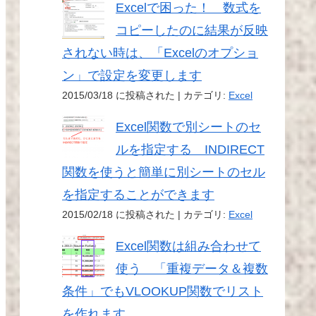
Excelで困った！ 数式を
コピーしたのに結果が反映
されない時は、「Excelのオプショ
ン」で設定を変更します
2015/03/18 に投稿された
|
カテゴリ:
Excel
Excel関数で別シートのセ
ルを指定する INDIRECT
関数を使うと簡単に別シートのセル
を指定することができます
2015/02/18 に投稿された
|
カテゴリ:
Excel
Excel関数は組み合わせて
使う 「重複データ＆複数
条件」でもVLOOKUP関数でリスト
を作れます