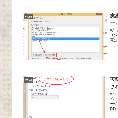
実
Word
ー
Wo
リン
更は
ー」
実
Word
さ
Wo
ペー
ージ
間で