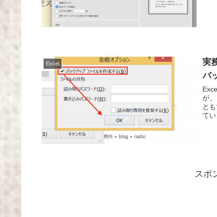
実
Excel
バ
Ex
が、
とも
てい
スポ