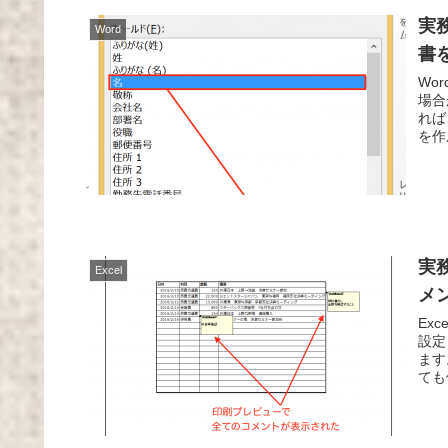
実
Word
書
Wo
場合
れば
を作
実
Excel
メ
Ex
設定
ます
ても