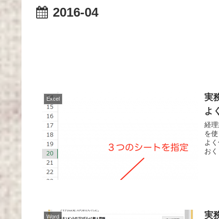
2016-04
実
Excel
よ
経理
を使
よく
おく
実
Word