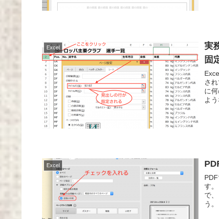
実
Excel
固
Ex
され
に何
よう
P
Excel
PD
す。
で、
う。