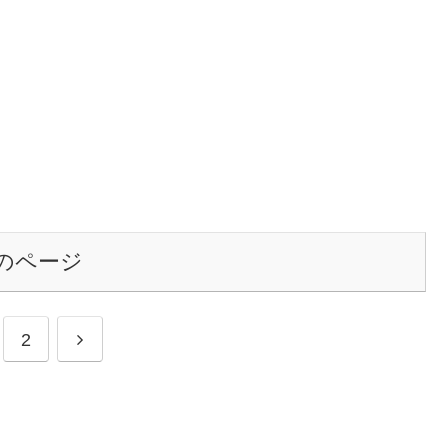
のページ
次
2
へ