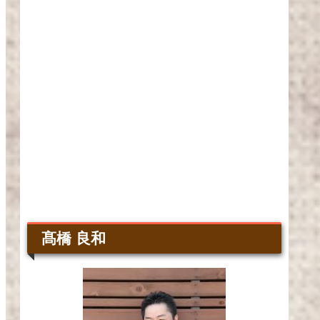
髙橋 良和