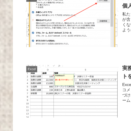
個
私た
が含
くな
よう
実
Excel
ト
Ex
コメ
づけ
ーム