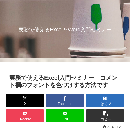
実務で使えるExcel＆Word入門セミナー
実務で使えるExcel入門セミナー コメン
ト欄のフォントを色づけする方法です
X
Facebook
はてブ
Pocket
LINE
コピー
2016.04.25