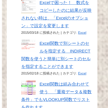
Excelで困った！ 数式を
コピーしたのに結果が反映
されない時は、「Excelのオプショ
ン」で設定を変更します
2015/03/18 に投稿された
|
カテゴリ:
Excel
Excel関数で別シートのセ
ルを指定する INDIRECT
関数を使うと簡単に別シートのセル
を指定することができます
2015/02/18 に投稿された
|
カテゴリ:
Excel
Excel関数は組み合わせて
使う 「重複データ＆複数
条件」でもVLOOKUP関数でリスト
を作れます