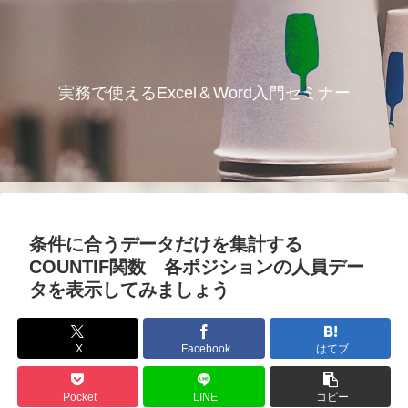
実務で使えるExcel＆Word入門セミナー
条件に合うデータだけを集計する
COUNTIF関数 各ポジションの人員デー
タを表示してみましょう
X
Facebook
はてブ
Pocket
LINE
コピー