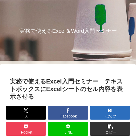
実務で使えるExcel＆Word入門セミナー
実務で使えるExcel入門セミナー テキス
トボックスにExcelシートのセル内容を表
示させる
X
Facebook
はてブ
Pocket
LINE
コピー