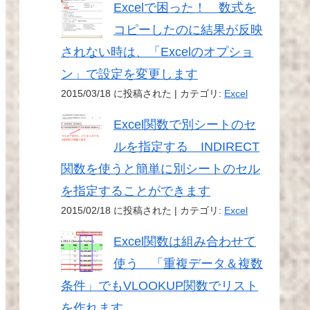
Excelで困った！ 数式を
コピーしたのに結果が反映
されない時は、「Excelのオプショ
ン」で設定を変更します
2015/03/18 に投稿された
|
カテゴリ:
Excel
Excel関数で別シートのセ
ルを指定する INDIRECT
関数を使うと簡単に別シートのセル
を指定することができます
2015/02/18 に投稿された
|
カテゴリ:
Excel
Excel関数は組み合わせて
使う 「重複データ＆複数
条件」でもVLOOKUP関数でリスト
を作れます