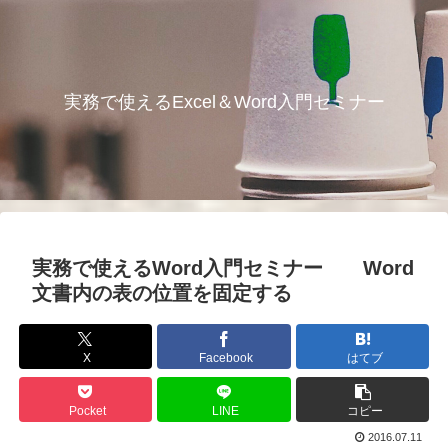
実務で使えるExcel＆Word入門セミナー
実務で使えるWord入門セミナー Word
文書内の表の位置を固定する
X
Facebook
はてブ
Pocket
LINE
コピー
2016.07.11