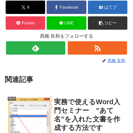
X
Facebook
はてブ
Pocket
LINE
コピー
髙橋 良和をフォローする
髙橋 良和
関連記事
Word
実務で使えるWord入
門セミナー ”あて
名”を入れた文書を作
成する方法です