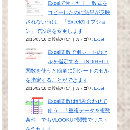
Excelで困った！ 数式を
コピーしたのに結果が反映
されない時は、「Excelのオプショ
ン」で設定を変更します
2015/03/18 に投稿された
|
カテゴリ:
Excel
Excel関数で別シートのセ
ルを指定する INDIRECT
関数を使うと簡単に別シートのセル
を指定することができます
2015/02/18 に投稿された
|
カテゴリ:
Excel
Excel関数は組み合わせて
使う 「重複データ＆複数
条件」でもVLOOKUP関数でリスト
を作れます