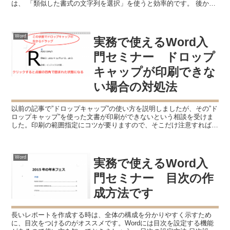
は、 「類似した書式の文字列を選択」を使うと効率的です。 後から
書式を変更したくなる Wordで文書を作成し...
Word
実務で使えるWord入
門セミナー ドロップ
キャップが印刷できな
い場合の対処法
以前の記事で”ドロップキャップ”の使い方を説明しましたが、その”ド
ロップキャップ”を使った文書が印刷ができないという相談を受けま
した。印刷の範囲指定にコツが要りますので、そこだけ注意すれば上
手くいきます。 ドロップキャップのある文書を印刷す...
Word
実務で使えるWord入
門セミナー 目次の作
成方法です
長いレポートを作成する時は、全体の構成を分かりやすく示すため
に、目次をつけるのがオススメです。Wordには目次を設定する機能