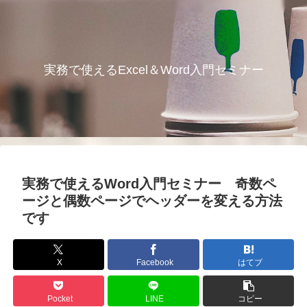
実務で使えるExcel＆Word入門セミナー
実務で使えるWord入門セミナー 奇数ペ
ージと偶数ページでヘッダーを変える方法
です
X
Facebook
はてブ
Pocket
LINE
コピー