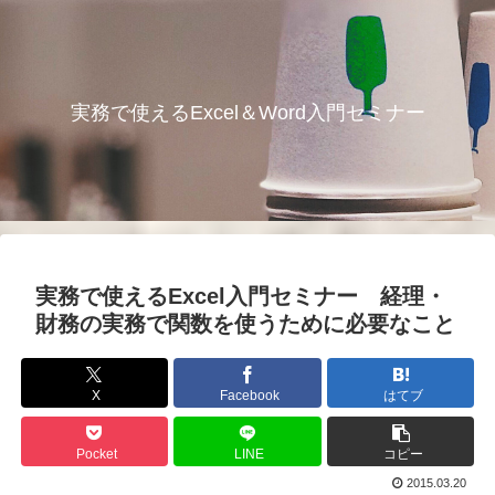
実務で使えるExcel＆Word入門セミナー
実務で使えるExcel入門セミナー 経理・
財務の実務で関数を使うために必要なこと
X
Facebook
はてブ
Pocket
LINE
コピー
2015.03.20