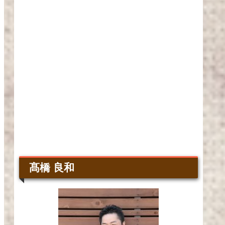
髙橋 良和