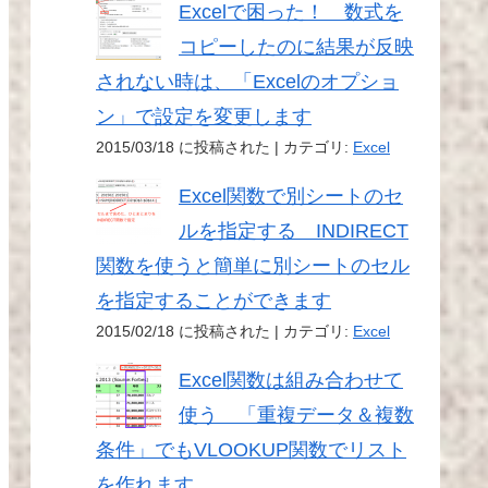
Excelで困った！ 数式を
コピーしたのに結果が反映
されない時は、「Excelのオプショ
ン」で設定を変更します
2015/03/18 に投稿された
|
カテゴリ:
Excel
Excel関数で別シートのセ
ルを指定する INDIRECT
関数を使うと簡単に別シートのセル
を指定することができます
2015/02/18 に投稿された
|
カテゴリ:
Excel
Excel関数は組み合わせて
使う 「重複データ＆複数
条件」でもVLOOKUP関数でリスト
を作れます